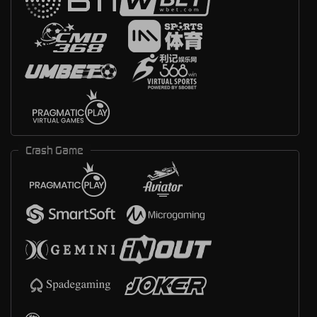
Crash Game