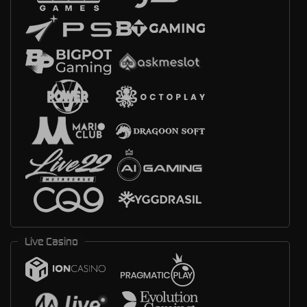
Live Casino