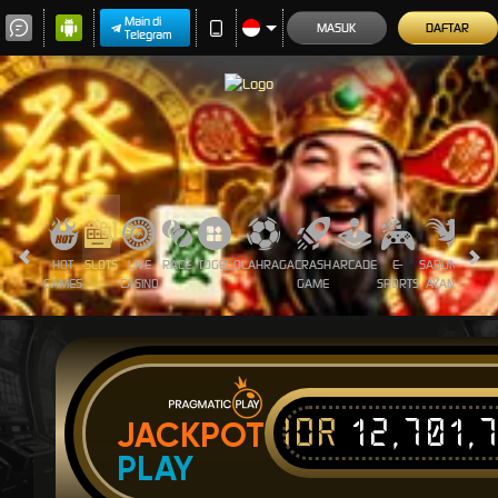
Main di
MASUK
DAFTAR
Telegram
HOT
SLOTS
LIVE
RACE
TOGEL
OLAHRAGA
CRASH
ARCADE
E-
SABUNG
PROM
GAMES
CASINO
GAME
SPORTS
AYAM
IDR
12,701,
JACKPOT
PLAY