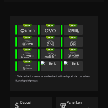
* Selama bank maintenance dan bank offline deposit dan penarikan
tidak dapat diproses
Deposit
Penarikan