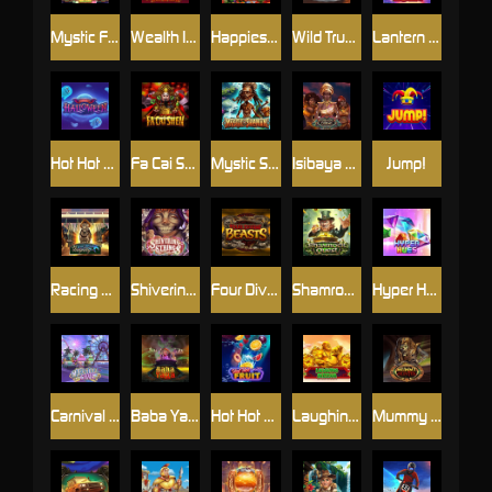
Mystic Fortune Deluxe
Wealth Inn
Happiest Christmas Tree
Wild Trucks
Lantern Luck
Hot Hot Halloween
Fa Cai Shen
Mystic Shaman
Isibaya Queens
Jump!
Racing Royalty
Shivering Strings
Four Divine Beasts
Shamrock Quest
Hyper Hues
Carnival Cove
Baba Yaga
Hot Hot Fruit
Laughing Buddha
Mummy Hunter