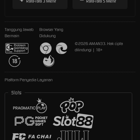
Rata-rata 3 Menit
Rata-rata 5 Menit
Tanggung Jawab
Browser Yang
Bermain
Didukung
©2026 AMAN33. Hak cipta
dilindungi | 18+
Platform Penyedia Layanan
Slots