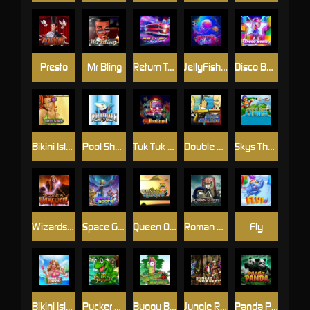
Presto
Mr Bling
Return To The Feature
JellyFish Flow
Disco Beats
Bikini Island
Pool Shark
Tuk Tuk Thailand
Double O Dollars
Skys The Limit
Wizards Want War!
Space Goonz
Queen Of Queens
Roman Empire
Fly
Bikini Island Deluxe
Pucker Up Prince
Buggy Bonus
Jungle Rumble
Panda Panda