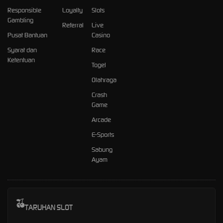
Responsible
Loyalty
Slots
Gambling
Referral
Live
Pusat Bantuan
Casino
Syarat dan
Race
Ketentuan
Togel
Olahraga
Crash
Game
Arcade
E-Sports
Sabung
Ayam
TARUHAN SLOT