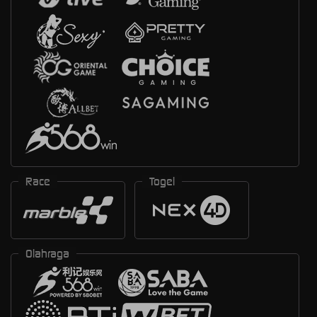
Race
Togel
Olahraga