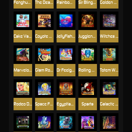
Fenghuang
The Dead Escape
Rainbowmania
Sir Blingalot
Golden Unicorn Deluxe
Cake Valley
Coyote Crash
JellyFish Flow Ultra
Jugglenaut
Witches Tome
Marvelous Furlongs
Glam Rock
Dr Feelgood
Rolling Roger
Totem Warrior
Rodeo Drive
Space Fortune
Egyptian Dreams Deluxe
Sparta
Galactic Cash