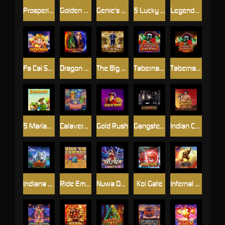
Prosperity Horse
Golden Taj Mahal
Genie's Showtime
5 Lucky Lions
Legendary Beasts
Fa Cai Shen Deluxe
Dragon Tiger Gate
The Big Deal Deluxe
Taberna De Los Muertos
Taberna De Los Muertos Ultra
5 Mariachis
Calaveras Explosivas
Gold Rush
Gangsters
Indian Cash Catcher
Indiana Wolf
Ride Em Cowboy
Nuwa Deluxe
Koi Gate
Infernal Fury