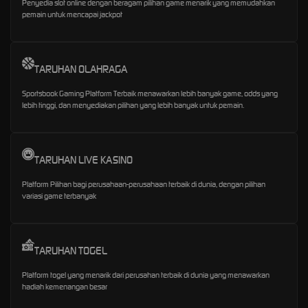
Penyedia slot online dengan beragam pilihan game menarik yang memudahkan
pemain untuk mencapai jackpot
TARUHAN OLAHRAGA
Sportsbook Gaming Platform Terbaik menawarkan lebih banyak game, odds yang
lebih tinggi, dan menyediakan pilihan yang lebih banyak untuk pemain.
TARUHAN LIVE KASINO
Platform Pilihan bagi perusahaan-perusahaan terbaik di dunia, dengan pilihan
variasi game terbanyak
TARUHAN TOGEL
Platform togel yang menarik dari perusahan terbaik di dunia yang menawarkan
hadiah kemenangan besar