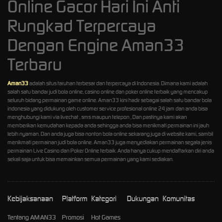
Online Gacor Hari Ini Anti
Rungkad Terpercaya
Dengan Engine Aman33
Terbaru
Aman33
adalah situs taruhan terbesar dan terpercaya di Indonesia. Dimana kami adalah
salah satu bandar judi bola online, casino online dan poker online terbaik yang mencakup
seluruh bidang permainan game online. Aman33 kini hadir sebagai salah satu bandar bola
indonesia yang didukung oleh customer service profesional online 24 jam dan anda bisa
menghubungi kami via livechat , sms maupun telepon , Dan pastinya kami akan
memberikan kemudahan kepada anda sehingga anda bisa menikmati permainan ini jauh
lebih nyaman. Dan anda juga bisa nonton bola online sekarang juga di website kami, sambil
menikmati permainan judi bola online. Aman33 juga menyediakan permainan segala jenis
permainan Live Casino dan Poker Online terbaik. Anda hanya cukup mendaftarkan diri anda
sekali saja untuk bisa memainkan semua permainan yang kami sediakan.
HACK..!!
Kebijaksanaan
Platform
Kategori
Dukungan
Komunitas
Tentang AMAN33
Promosi
Hot Games