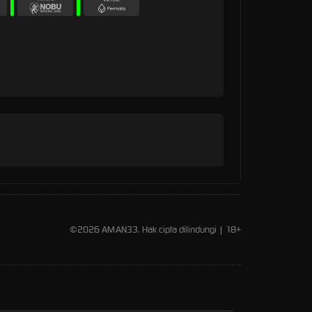
©2026 AMAN33. Hak cipta dilindungi | 18+