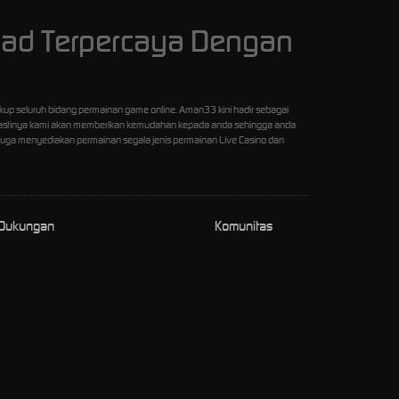
ngkad Terpercaya Dengan
ncakup seluruh bidang permainan game online. Aman33 kini hadir sebagai
Dan pastinya kami akan memberikan kemudahan kepada anda sehingga anda
33 juga menyediakan permainan segala jenis permainan Live Casino dan
Dukungan
Komunitas