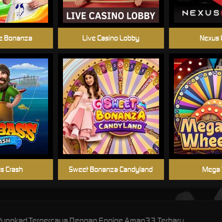
me Bonanza
Live Casino Lobby
Nexus 
ss Crash
Sweet Bonanza Candyland
Mega 
Anti Rungkad Terpercaya Dengan Engine Aman33 Terbaru