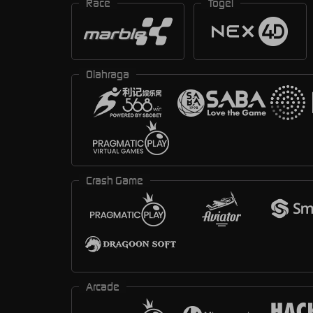
Race
Togel
Olahraga
Crash Game
Arcade