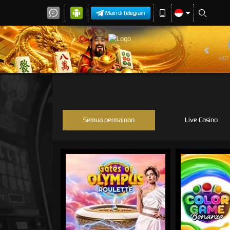
Main di Telegram
HOT
Semua permainan
Live Casino