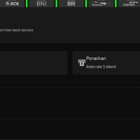
an tidak dapat diproses
Penarikan
Rata-rata 5 Menit