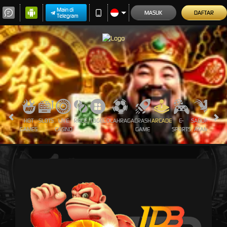
Main di
MASUK
DAFTAR
Telegram
HOT
SLOTS
LIVE
RACE
TOGEL
OLAHRAGA
CRASH
ARCADE
E-
SABUNG
PROM
GAMES
CASINO
GAME
SPORTS
AYAM