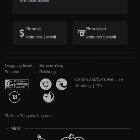
tidak dapat diproses
Deposit
Penarikan
Rata-rata 3 Menit
Rata-rata 5 Menit
Tanggung Jawab
Browser Yang
Bermain
Didukung
©2026 AMAN33. Hak cipta
dilindungi | 18+
Platform Penyedia Layanan
Slots