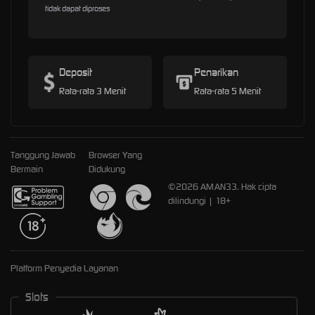
tidak dapat diproses
Deposit
Penarikan
Rata-rata 3 Menit
Rata-rata 5 Menit
Tanggung Jawab
Browser Yang
Bermain
Didukung
©2026 AMAN33. Hak cipta
dilindungi | 18+
Platform Penyedia Layanan
Slots