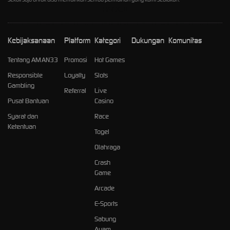
HACK..!!
Kebijaksanaan
Platform
Kategori
Dukungan
Komunitas
Tentang AMAN33
Promosi
Hot Games
Responsible
Loyalty
Slots
Gambling
Referral
Live
Pusat Bantuan
Casino
Syarat dan
Race
Ketentuan
Togel
Olahraga
Crash
Game
Arcade
E-Sports
Sabung
Ayam