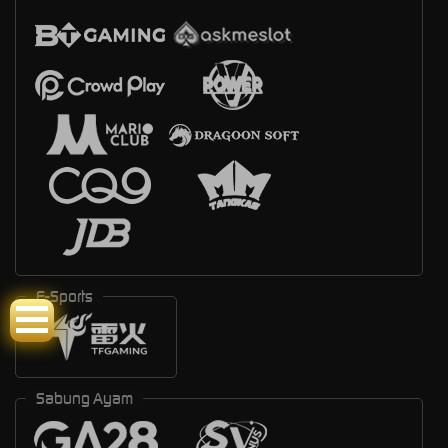
E-Sports
Sabung Ayam