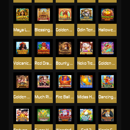
Maya Legacy
Blessing Temple
Golden Qilin
Odin Territory
Halloween Win
Volcanic Legend
Red Dragon’s Treasure
Bounty Clash
Neko Treasures
Golden Snake
Golden Duel
Much Richer
Fire Ball Blaze Phoenix
Midas Hand
Dancing Samba