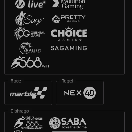
Race
Togel
Olahraga