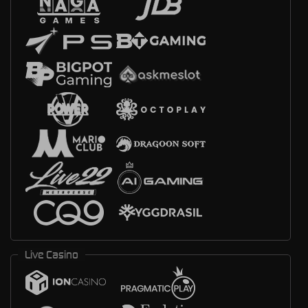
Live Casino