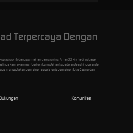
ngkad Terpercaya Dengan
ncakup seluruh bidang permainan game online. Aman33 kini hadir sebagai
Dan pastinya kami akan memberikan kemudahan kepada anda sehingga anda
33 juga menyediakan permainan segala jenis permainan Live Casino dan
Dukungan
Komunitas