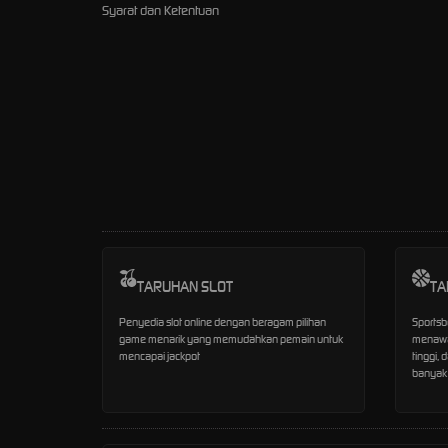
Syarat dan Ketentuan
TARUHAN SLOT
TA
Penyedia slot online dengan beragam pilihan
Sportsb
game menarik yang memudahkan pemain untuk
menawar
mencapai jackpot
tinggi,
banyak 