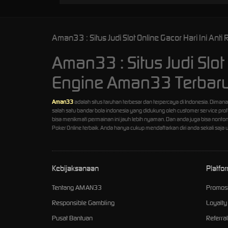
Aman33 : Situs Judi Slot Online Gacor Hari Ini 
Aman33 : Situs Judi Slo
Engine Aman33 Terbar
Aman33
adalah situs taruhan terbesar dan terpercaya di Indonesia. Diman
salah satu bandar bola indonesia yang didukung oleh customer service p
bisa menikmati permainan ini jauh lebih nyaman. Dan anda juga bisa nonto
Poker Online terbaik. Anda hanya cukup mendaftarkan diri anda sekali sa
Kebijaksanaan
Platfo
Tentang AMAN33
Promos
Responsible Gambling
Loyalty
Pusat Bantuan
Referral