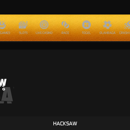
 GAMES
SLOTS
LIVE CASINO
RACE
TOGEL
OLAHRAGA
CRASH
HACKSAW