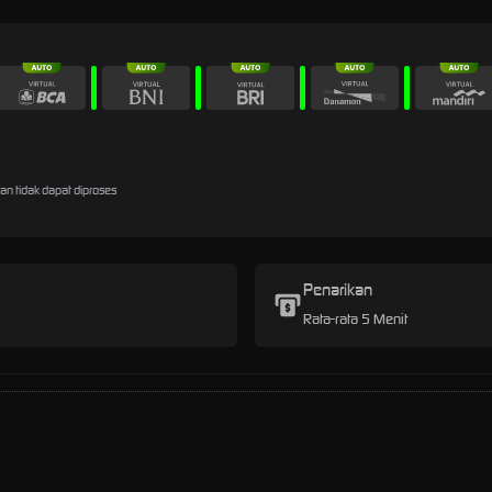
an tidak dapat diproses
Penarikan
Rata-rata 5 Menit