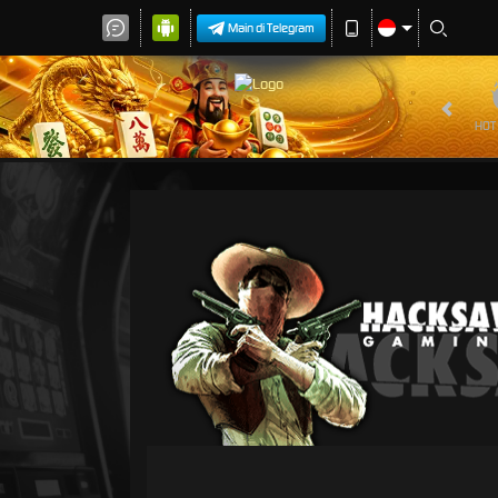
Main di Telegram
HOT