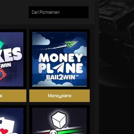
s
Moneyplane