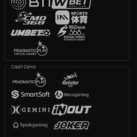
Crash Game