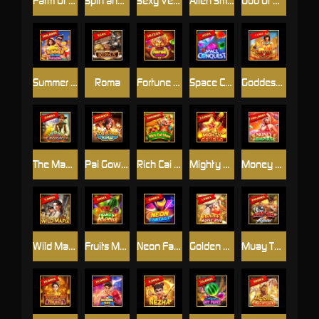
Farm Of Fortune
Spin and Win
Sexy Vegas
Alien Smash
God Of Wealth
Summer Splash Paradise
Roma
Fortune Jewels III
Space Conquest
Goddess Of Egypt
The Maya Myth
Pai Gow Ways
Rich Cai Shen
Mighty Sevens
Money Empire
Wild Mafia
Fruits Mania
Neon Fantasy
Golden Horse Ride
Muay Thai Fighter