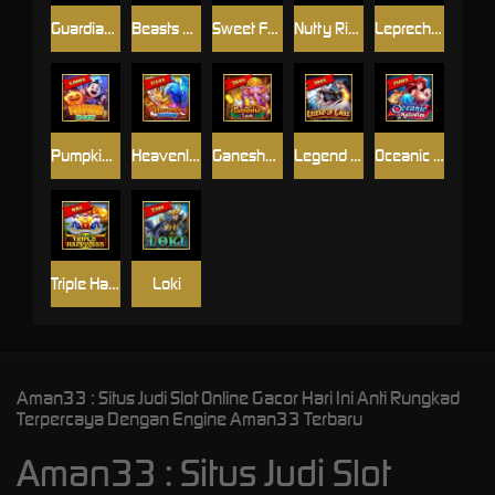
Guardian of the Museum
Beasts Of Luck
Sweet Frenzy
Nutty Riches
Leprechaun Bonanza
Pumpkins Go Lucky
Heavenly Fortunes
Ganesha Luck
Legend Of Eagle
Oceanic Melodies
Triple Happiness
Loki
Aman33 : Situs Judi Slot Online Gacor Hari Ini Anti Rungkad
Terpercaya Dengan Engine Aman33 Terbaru
Aman33 : Situs Judi Slot