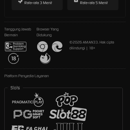
Rata-rata 3 Menit
Rata-rata 5 Menit
Tanggung Jawab
Browser Yang
Bermain
Didukung
©2026 AMAN33. Hak cipta
dilindungi | 18+
Platform Penyedia Layanan
Slots