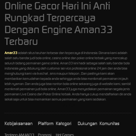
Online Gacor Hari Ini Anti
Rungkad Terpercaya
Dengan Engine Aman33
Terbaru
Aman33
adalah situs taruhan terbesar dan terpercaya di Indonesia. Dimana kami adalah
salah satu bandar judi bola online, casino online dan poker online terbaik yang mencakup
seluruh bidang permainan game online. Aman33 kini hadir sebagai salah satu bandar bola
indonesia yang didukung oleh customer service profesional online 24 jam dan anda bisa
menghubungi kami via livechat , sms maupun telepon , Dan pastinya kami akan
memberikan kemudahan kepada anda sehingga anda bisa menikmati permainan ini jauh
lebih nyaman. Dan anda juga bisa nonton bola online sekarang juga di website kami, sambil
menikmati permainan judi bola online. Aman33 juga menyediakan permainan segala jenis
permainan Live Casino dan Poker Online terbaik. Anda hanya cukup mendaftarkan diri anda
sekali saja untuk bisa memainkan semua permainan yang kami sediakan.
HACK..!!
Kebijaksanaan
Platform
Kategori
Dukungan
Komunitas
Tentang AMAN33
Promosi
Hot Games