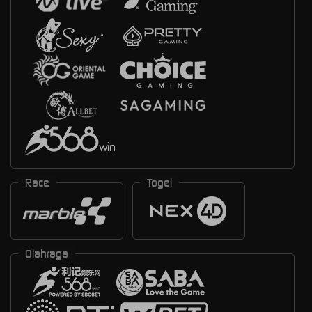
Race
Togel
Olahraga