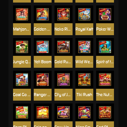
Mahjong Princess
Golden Moon Empire
Neko Riches
Royal Katt
Poker Ways
Jungle Quest
Yeti Boom
Gold Rush Cowboys
Wild Wet Win
Spirit of the Sea
Goal Go Win
Ranger Showdown
City of Jewels
Tiki Rush
The Nutcrackers