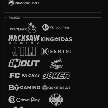
Arcade